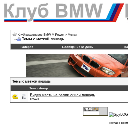
Клуб владельцев BMW M Power
>
Метки
Темы с меткой
лошадь
Галерея
Сообщения за день
Ка
Темы с меткой
лошадь
Тема / Автор
Видео жесть на ралли сбили лошадь
bmw3s
Текущее врем