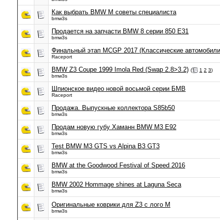
Как выбрать BMW M советы специалиста
bmw3s
Продается на запчасти BMW 8 серии 850 E31
bmw3s
Финальный этап MCGP 2017 (Классические автомобили
Raceport
BMW Z3 Coupe 1999 Imola Red (Swap 2.8>3.2)
(
1
2
3
)
bmw3s
Шпионское видео новой восьмой серии БМВ
Raceport
Продажа. Выпускные коллектора S85b50
bmw3s
Продам новую губу Хаманн BMW M3 E92
bmw3s
Test BMW M3 GTS vs Alpina B3 GT3
bmw3s
BMW at the Goodwood Festival of Speed 2016
bmw3s
BMW 2002 Hommage shines at Laguna Seca
bmw3s
Оригинальные коврики для Z3 с лого M
bmw3s