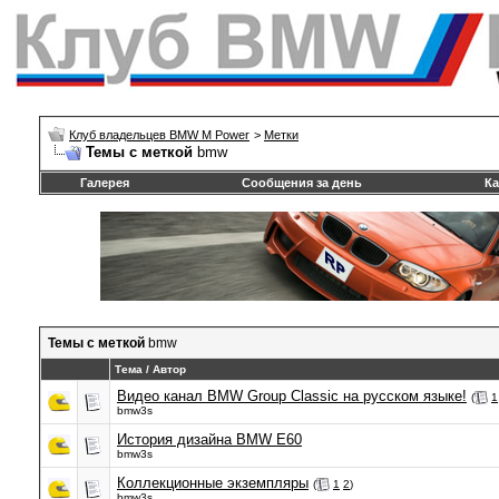
Клуб владельцев BMW M Power
>
Метки
Темы с меткой
bmw
Галерея
Сообщения за день
Ка
Темы с меткой
bmw
Тема / Автор
Видео канал BMW Group Classic на русском языке!
(
1
bmw3s
История дизайна BMW E60
bmw3s
Коллекционные экземпляры
(
1
2
)
bmw3s