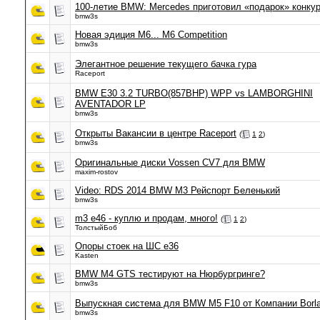
100-летие BMW: Mercedes приготовил «подарок» конку
bmw3s
Новая эдиция М6... M6 Competition
bmw3s
Элегантное решение текущего бачка гура
Raceport
BMW E30 3.2 TURBO(857BHP) WPP vs LAMBORGHINI
AVENTADOR LP
bmw3s
Открыты Вакансии в центре Raceport
(
1
2
)
bmw3s
Оригинальные диски Vossen CV7 для BMW
maxim-rostov
Video: RDS 2014 BMW M3 Рейспорт Беленький
bmw3s
m3 e46 - куплю и продам, много!
(
1
2
)
ТолстыйБоб
Опоры стоек на ШС e36
Kasten
BMW M4 GTS тестируют на Нюрбургринге?
bmw3s
Выпускная система для BMW M5 F10 от Компании Borl
bmw3s