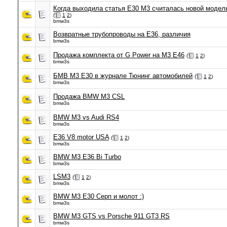
Когда выходила статья Е30 М3 считалась новой модел
(
1
2
)
bmw3s
Возвратные трубопроводы на Е36, различия
bmw3s
Продажа комплекта от G Power на М3 E46
(
1
2
)
bmw3s
БМВ М3 Е30 в журнале Тюнинг автомобилей
(
1
2
)
bmw3s
Продажа BMW M3 CSL
bmw3s
BMW M3 vs Audi RS4
bmw3s
E36 V8 motor USA
(
1
2
)
bmw3s
BMW M3 E36 Bi Turbo
bmw3s
LSM3
(
1
2
)
bmw3s
BMW M3 E30 Серп и молот :)
bmw3s
BMW M3 GTS vs Porsche 911 GT3 RS
bmw3s