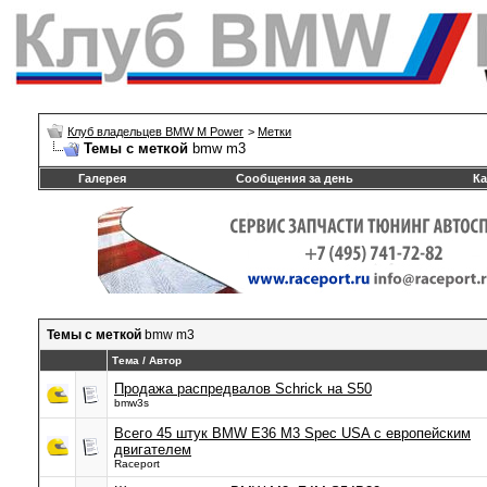
Клуб владельцев BMW M Power
>
Метки
Темы с меткой
bmw m3
Галерея
Сообщения за день
Ка
Темы с меткой
bmw m3
Тема / Автор
Продажа распредвалов Schrick на S50
bmw3s
Всего 45 штук BMW E36 M3 Spec USA с европейским
двигателем
Raceport