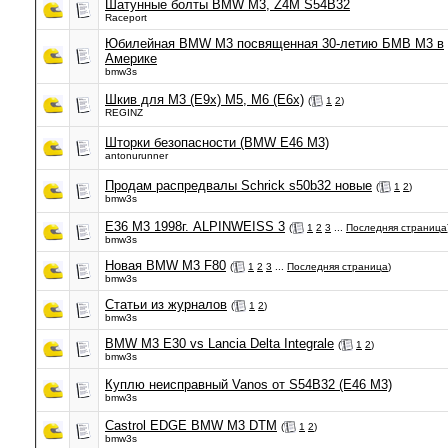
Шатунные болты BMW M3, Z4M S54B32
Raceport
Юбилейная BMW M3 посвященная 30-летию БМВ М3 в
Америке
bmw3s
Шкив для М3 (E9x) М5, М6 (E6x)
(
1
2
)
REGINZ
Шторки безопасности (BMW E46 M3)
antonurunner
Продам распредвалы Schrick s50b32 новые
(
1
2
)
bmw3s
E36 M3 1998г. ALPINWEISS 3
(
1
2
3
...
Последняя страница
bmw3s
Новая BMW M3 F80
(
1
2
3
...
Последняя страница
)
bmw3s
Статьи из журналов
(
1
2
)
bmw3s
BMW M3 E30 vs Lancia Delta Integrale
(
1
2
)
bmw3s
Куплю неисправный Vanos от S54B32 (E46 M3)
bmw3s
Castrol EDGE BMW M3 DTM
(
1
2
)
bmw3s