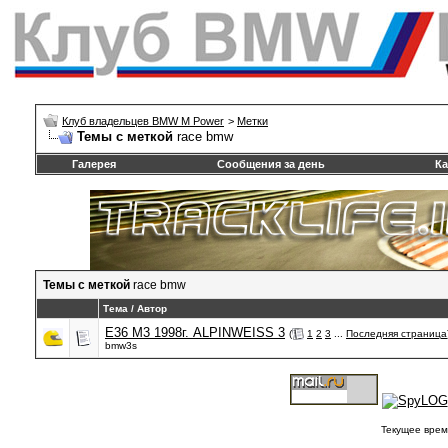
Клуб владельцев BMW M Power
>
Метки
Темы с меткой
race bmw
Галерея
Сообщения за день
Ка
Темы с меткой
race bmw
Тема / Автор
E36 M3 1998г. ALPINWEISS 3
(
1
2
3
...
Последняя страница
bmw3s
Текущее врем