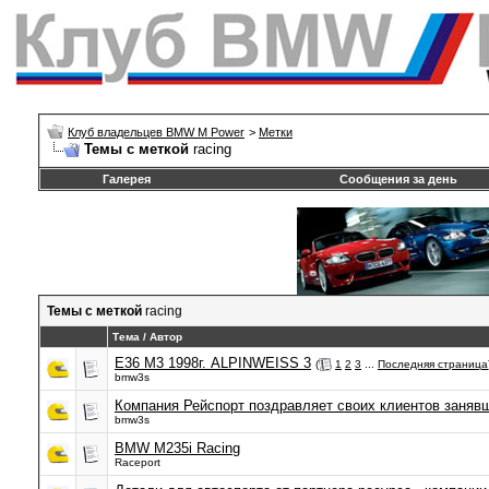
Клуб владельцев BMW M Power
>
Метки
Темы с меткой
racing
Галерея
Сообщения за день
Темы с меткой
racing
Тема / Автор
E36 M3 1998г. ALPINWEISS 3
(
1
2
3
...
Последняя страница
bmw3s
Компания Рейспорт поздравляет своих клиентов заняв
bmw3s
BMW M235i Racing
Raceport