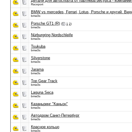
Детали для автоспорта от партнера ресурса - компании
Raceport
BMW vs mercedes, Ferrari, Lotus, Porsche и другий. Вид
bmw3s
Porsche GT1 (R)
(
1
2
)
bmw3s
Nürburgring Nordschleife
bmw3s
Tsukuba
bmw3s
Silverstone
bmw3s
Jarama
bmw3s
Top Gear Track
bmw3s
Laguna Seca
bmw3s
Казаньринг "Каньон"
bmw3s
Автодром Санкт-Петербург
bmw3s
Красное кольцо
bmw3s