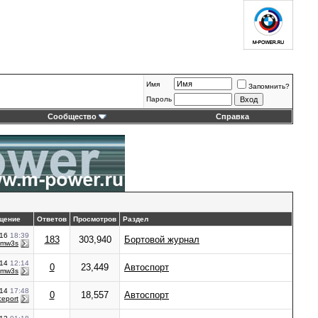
Имя
Запомнить?
Пароль
Сообщество
Справка
щение
Ответов
Просмотров
Раздел
016
18:39
183
303,940
Бортовой журнал
bmw3s
014
12:14
0
23,449
Автоспорт
bmw3s
014
17:48
0
18,557
Автоспорт
eport