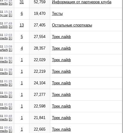
012
01:18
31
52,759
Информация от партнеров клуба
bmw3s
011
15:24
6
19,470
Тесты
ty car
011
07:49
13
27,405
Остальные спорткары
ex505
011
12:03
5
27,554
Трек лайф
bmw3s
011
13:09
4
28,357
Трек лайф
aNaN
011
01:50
1
22,029
Трек лайф
bmw3s
011
01:39
1
22,219
Трек лайф
bmw3s
011
01:35
1
24,104
Трек лайф
bmw3s
011
01:20
1
27,277
Трек лайф
bmw3s
011
01:03
1
22,598
Трек лайф
bmw3s
011
00:48
1
21,841
Трек лайф
bmw3s
011
00:41
1
22,665
Трек лайф
bmw3s