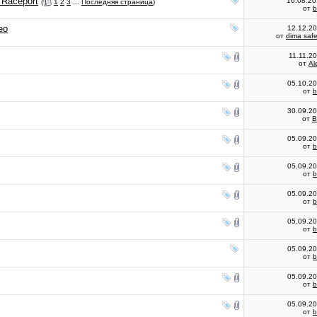
 Raceport
16.08.2
(
1
2
3
...
Последняя страница
)
от
ео
12.12.2
от
dima safe
11.11.2
от
Al
05.10.2
от
30.09.2
от
B
05.09.2
от
05.09.2
от
05.09.2
от
05.09.2
от
05.09.2
от
05.09.2
от
05.09.2
от