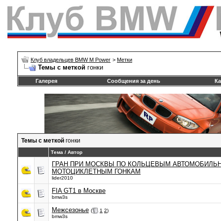
Клуб владельцев BMW M Power
>
Метки
Темы с меткой
гонки
Галерея
Сообщения за день
Ка
Темы с меткой
гонки
Тема / Автор
ГРАН ПРИ МОСКВЫ ПО КОЛЬЦЕВЫМ АВТОМОБИЛЬ
МОТОЦИКЛЕТНЫМ ГОНКАМ
lider2010
FIA GT1 в Москве
bmw3s
Межсезонье
(
1
2
)
bmw3s