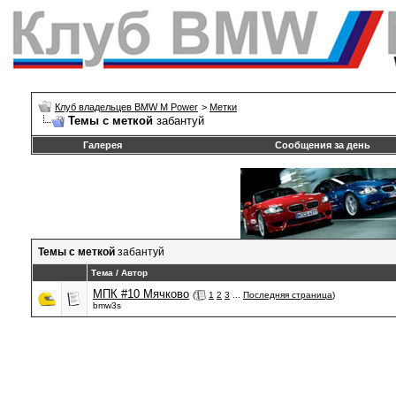
Клуб владельцев BMW M Power
>
Метки
Темы с меткой
забантуй
Галерея
Сообщения за день
Темы с меткой
забантуй
Тема / Автор
МПК #10 Мячково
(
1
2
3
...
Последняя страница
)
bmw3s