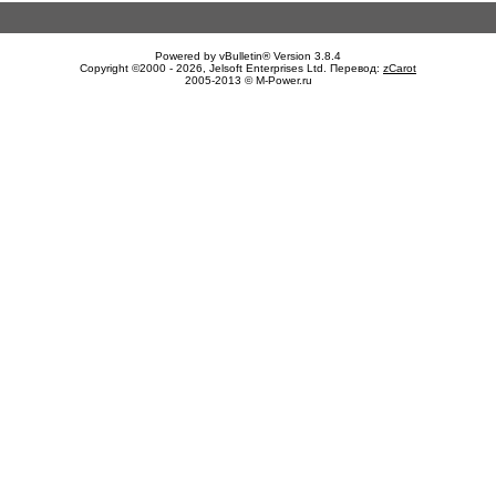
Powered by vBulletin® Version 3.8.4
Copyright ©2000 - 2026, Jelsoft Enterprises Ltd. Перевод:
zCarot
2005-2013 © M-Power.ru