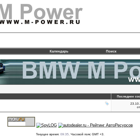
Календарь
Поиск
Последнее со
23.10
о
Текущее время:
09:35
. Часовой пояс GMT +3.