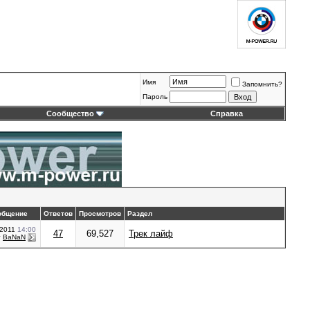
Имя
Запомнить?
Пароль
Сообщество
Справка
общение
Ответов
Просмотров
Раздел
.2011
14:00
47
69,527
Трек лайф
т
BaNaN