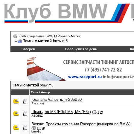
Клуб владельцев BMW M Power
>
Метки
Темы с меткой
bmw m6
Галерея
Сообщения за день
Ка
Темы с меткой
bmw m6
Тема / Автор
Клапана Vanos для S85B50
Raceport
Шкив для М3 (E9x) М5, М6 (E6x)
(
1
2
)
REGINZ
Важно:
Проекты компании Raceport (выборка по BMW)
(
1
2
3
)
bmw3s