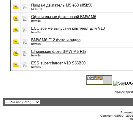
Продам двигатель M5 e60 s85b50
Molotoff
Официальные фото новой BMW M6
bmw3s
ЕСС все же выпустил комплект для V10
bmw3s
BMW M6 F12 фото и видео
bmw3s
Шпионские фото BMW M6 F12
bmw3s
ESS supercharger V10 S85B50
bmw3s
Текущее врем
Powered 
Copyright ©2000 - 2026
20