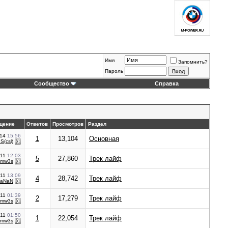
Имя
Запомнить?
Пароль
Сообщество
Справка
щение
Ответов
Просмотров
Раздел
014
15:56
1
13,104
Основная
S(csl)
011
12:03
5
27,860
Трек лайф
bmw3s
011
13:09
4
28,742
Трек лайф
aNaN
011
01:39
2
17,279
Трек лайф
bmw3s
011
01:50
1
22,054
Трек лайф
bmw3s