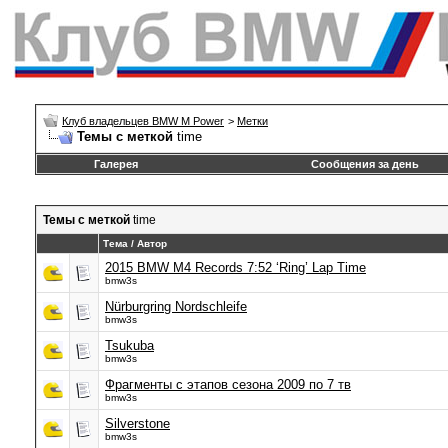
Клуб владельцев BMW M Power
>
Метки
Темы с меткой
time
Галерея
Сообщения за день
Темы с меткой
time
Тема / Автор
2015 BMW M4 Records 7:52 ‘Ring’ Lap Time
bmw3s
Nürburgring Nordschleife
bmw3s
Tsukuba
bmw3s
Фрагменты с этапов сезона 2009 по 7 тв
bmw3s
Silverstone
bmw3s