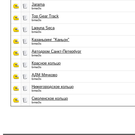
Jarama
bmw3s
Top Gear Track
bmw3s
Laguna Seca
bmw3s
Казаньринг "Каньон"
bmw3s
Автодром Санкт-Петербург
bmw3s
Красное кольцо
bmw3s
АДМ Мячково
bmw3s
Нижегородское кольцо
bmw3s
Смоленское кольцо
bmw3s