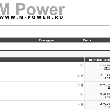
Календарь
Поиск
Последнее сооб
20.07.2
от
DENI
05.10.2
от
30.09.2
от
B
06.09.2
от
05.09.2
от