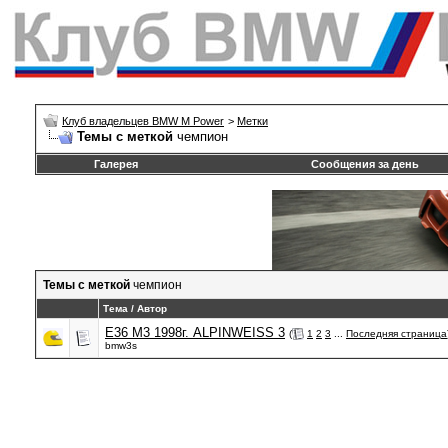
Клуб владельцев BMW M Power
>
Метки
Темы с меткой
чемпион
Галерея
Сообщения за день
Темы с меткой
чемпион
Тема / Автор
E36 M3 1998г. ALPINWEISS 3
(
1
2
3
...
Последняя страница
bmw3s