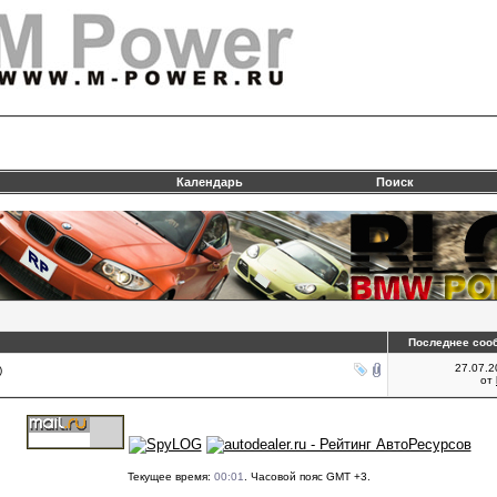
Календарь
Поиск
Последнее соо
27.07.
)
от
Текущее время:
00:01
. Часовой пояс GMT +3.