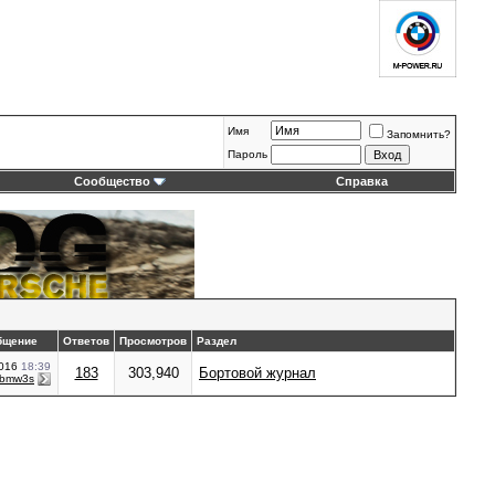
Имя
Запомнить?
Пароль
Сообщество
Справка
бщение
Ответов
Просмотров
Раздел
2016
18:39
183
303,940
Бортовой журнал
bmw3s