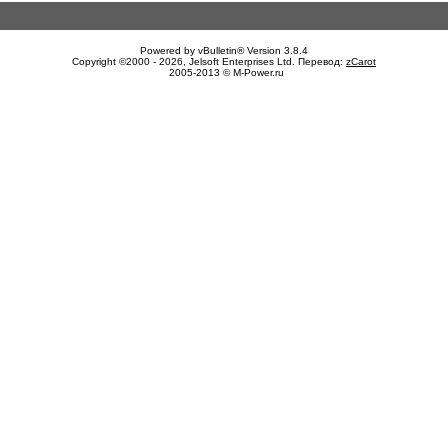
Powered by vBulletin® Version 3.8.4
Copyright ©2000 - 2026, Jelsoft Enterprises Ltd. Перевод:
zCarot
2005-2013 © M-Power.ru