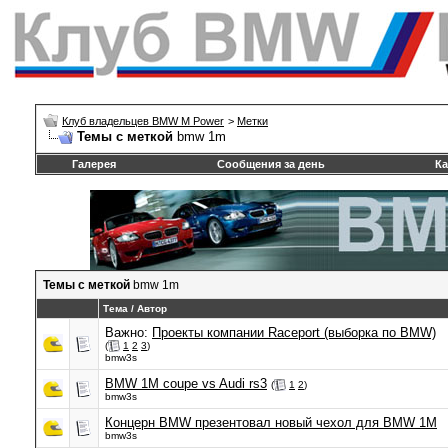
Клуб владельцев BMW M Power
>
Метки
Темы с меткой
bmw 1m
Галерея
Сообщения за день
Ка
Темы с меткой
bmw 1m
Тема / Автор
Важно:
Проекты компании Raceport (выборка по BMW)
(
1
2
3
)
bmw3s
BMW 1M coupe vs Audi rs3
(
1
2
)
bmw3s
Концерн BMW презентовал новый чехол для BMW 1M
bmw3s