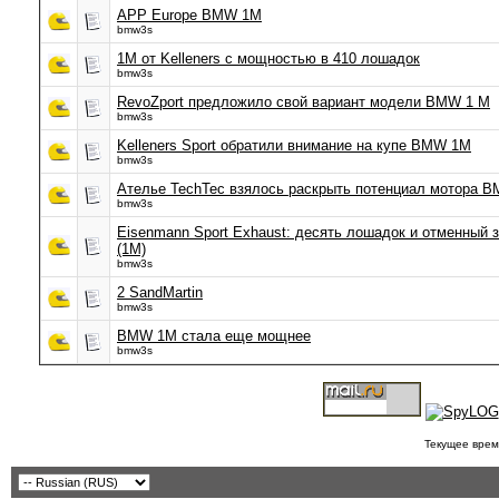
APP Europe BMW 1M
bmw3s
1M от Kelleners с мощностью в 410 лошадок
bmw3s
RevoZport предложило свой вариант модели BMW 1 M
bmw3s
Kelleners Sport обратили внимание на купе BMW 1M
bmw3s
Ателье TechTec взялось раскрыть потенциал мотора 
bmw3s
Eisenmann Sport Exhaust: десять лошадок и отменный 
(1М)
bmw3s
2 SandMartin
bmw3s
BMW 1М стала еще мощнее
bmw3s
Текущее врем