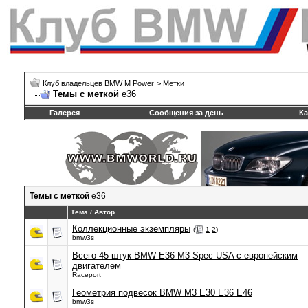
Клуб владельцев BMW M Power
>
Метки
Темы с меткой
e36
Галерея
Сообщения за день
Ка
Темы с меткой
e36
Тема / Автор
Коллекционные экземпляры
(
1
2
)
bmw3s
Всего 45 штук BMW E36 M3 Spec USA с европейским
двигателем
Raceport
Геометрия подвесок BMW M3 E30 E36 E46
bmw3s