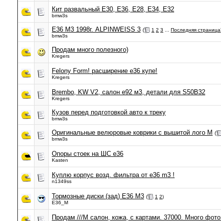
Кит развальный E30, E36, E28, E34, E32
bmw3s
E36 M3 1998г. ALPINWEISS 3
(
1
2
3
...
Последняя страница
bmw3s
Продам много полезного)
Kregers
Felony Form! расширение e36 купе!
Kregers
Brembo, KW V2, салон е92 м3, детали для S50B32
Kregers
Кузов перед подготовкой авто к треку
bmw3s
Оригинальные велюровые коврики с вышитой лого М
(
bmw3s
Опоры стоек на ШС e36
Kasten
Куплю корпус возд. фильтра от e36 m3 !
n1349ss
Тормозные диски (зад) E36 M3
(
1
2
)
E36_M
Продам ///M салон, кожа, с картами. 37000. Много фото