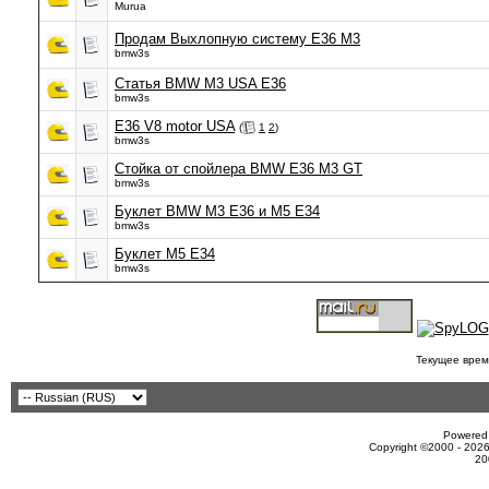
Murua
Продам Выхлопную систему Е36 М3
bmw3s
Статья BMW M3 USA E36
bmw3s
E36 V8 motor USA
(
1
2
)
bmw3s
Стойка от спойлера BMW E36 M3 GT
bmw3s
Буклет BMW M3 E36 и M5 E34
bmw3s
Буклет М5 Е34
bmw3s
Текущее врем
Powered 
Copyright ©2000 - 2026
20