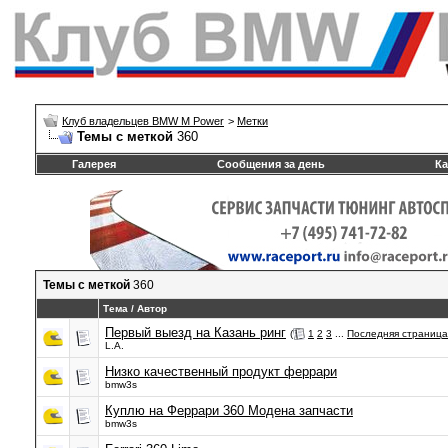
Клуб владельцев BMW M Power
>
Метки
Темы с меткой
360
Галерея
Сообщения за день
Ка
Темы с меткой
360
Тема / Автор
Первый выезд на Казань ринг
(
1
2
3
...
Последняя страница
L.A.
Низко качественный продукт феррари
bmw3s
Куплю на Феррари 360 Модена запчасти
bmw3s