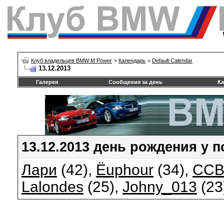
Клуб владельцев BMW M Power
>
Календарь
>
Default Calendar
13.12.2013
Галерея
Сообщения за день
Ка
13.12.2013 день рождения у 
Лари
(42),
Ёuphour
(34),
ССВ
Lalondes
(25),
Johny_013
(23