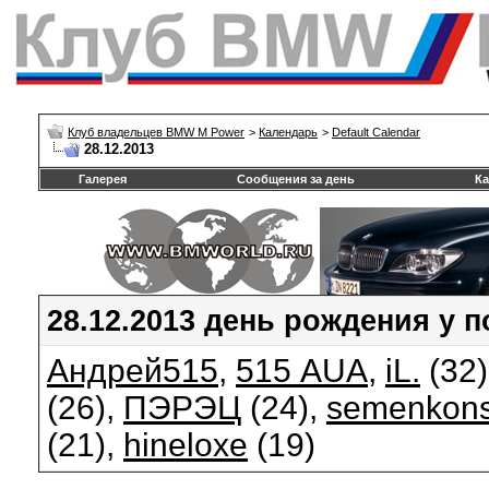
Клуб владельцев BMW M Power
>
Календарь
>
Default Calendar
28.12.2013
Галерея
Сообщения за день
Ка
28.12.2013 день рождения у 
Андрей515
,
515 AUA
,
iL.
(32)
(26),
ПЭРЭЦ
(24),
semenkons
(21),
hineloxe
(19)