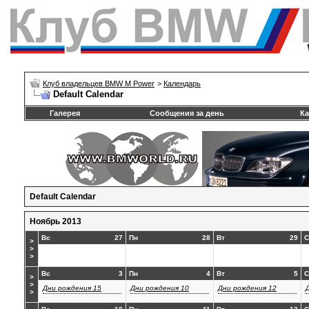
Клуб владельцев BMW M Power
>
Календарь
Default Calendar
Галерея
Сообщения за день
Ка
Default Calendar
Ноябрь 2013
Вс
27
Пн
28
Вт
29
С
>
>
>
Вс
3
Пн
4
Вт
5
С
>
>
Дни рождения 15
Дни рождения 10
Дни рождения 12
>