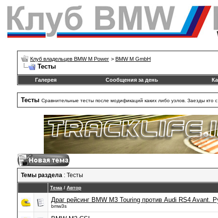
Клуб владельцев BMW M Power
>
BMW M GmbH
Тесты
Галерея
Сообщения за день
Ка
Тесты
Сравнительные тесты после модификаций каких либо узлов. Заезды кто с к
Темы раздела
: Тесты
Тема
/
Автор
Драг рейсинг BMW M3 Touring против Audi RS4 Avant. 
bmw3s