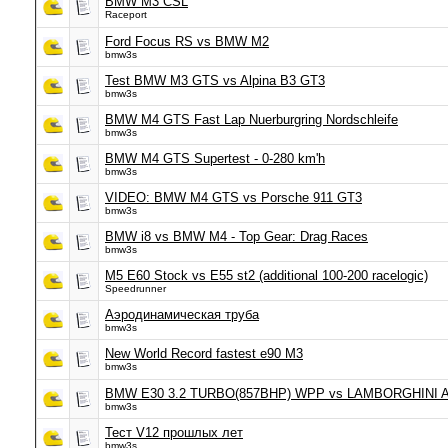
BMW M3 CSL
Raceport
Ford Focus RS vs BMW M2
bmw3s
Test BMW M3 GTS vs Alpina B3 GT3
bmw3s
BMW M4 GTS Fast Lap Nuerburgring Nordschleife
bmw3s
BMW M4 GTS Supertest - 0-280 km'h
bmw3s
VIDEO: BMW M4 GTS vs Porsche 911 GT3
bmw3s
BMW i8 vs BMW M4 - Top Gear: Drag Races
bmw3s
M5 E60 Stock vs E55 st2 (additional 100-200 racelogic)
Speedrunner
Аэродинамическая труба
bmw3s
New World Record fastest e90 M3
bmw3s
BMW E30 3.2 TURBO(857BHP) WPP vs LAMBORGHINI
bmw3s
Тест V12 прошлых лет
bmw3s