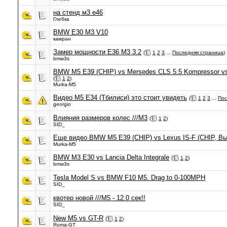
на стенд м3 е46
Глебка
BMW E30 M3 V10
камран
Замер мощности Е36 М3 3.2
(
1
2
3
...
Последняя страница
)
bmw3s
BMW M5 E39 (CHIP) vs Mersedes CLS 5.5 Kompressor vs
(
1
2
)
Murka-M5
Видео М5 Е34 (Тбилиси) это стоит увидеть
(
1
2
3
...
Пос
georgio
Влияния размеров колес ///M3
(
1
2
)
SID_
Еще видео BMW M5 E39 (CHIP) vs Lexus IS-F (CHIP, В
Murka-M5
BMW M3 E30 vs Lancia Delta Integrale
(
1
2
)
bmw3s
Tesla Model S vs BMW F10 M5. Drag to 0-100MPH
SID_
квотер новой ///M5 - 12.0 cек!!
SID_
New M5 vs GT-R
(
1
2
)
Roma-GT