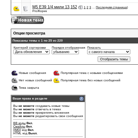
М5 Е39 1/4 мили 13,152
(
1
2
3
...
Последняя страница
)
ProЖорик
Опции просмотра
Показаны темы с 1 по 25 из 220
Критерий сортировки
Порядок отображения
Показать
Новые сообщения
Популярная тема с новыми сообщениями
Нет новых сообщений
Популярная тема без новых сообщений
Тема закрыта
Ваши права в разделе
Вы
не можете
создавать новые темы
Вы
не можете
отвечать в темах
Вы
не можете
прикреплять вложения
Вы
не можете
редактировать свои сообщения
BB коды
Вкл.
Смайлы
Вкл.
[IMG]
код
Вкл.
HTML код
Выкл.