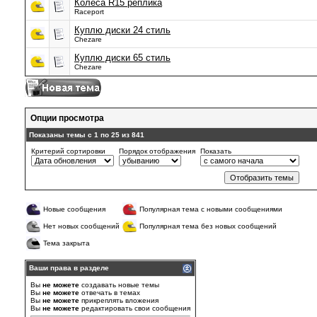
Колеса R15 реплика
Raceport
Куплю диски 24 стиль
Chezare
Куплю диски 65 стиль
Chezare
Опции просмотра
Показаны темы с 1 по 25 из 841
Критерий сортировки
Порядок отображения
Показать
Новые сообщения
Популярная тема с новыми сообщениями
Нет новых сообщений
Популярная тема без новых сообщений
Тема закрыта
Ваши права в разделе
Вы
не можете
создавать новые темы
Вы
не можете
отвечать в темах
Вы
не можете
прикреплять вложения
Вы
не можете
редактировать свои сообщения