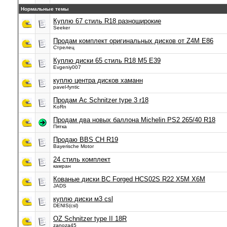
Нормальные темы
Куплю 67 стиль R18 разноширокие
Seeker
Продам комплект оригинальных дисков от Z4M E86
Стрелец
Куплю диски 65 стиль R18 M5 E39
Evgeniy007
куплю центра дисков хаманн
pavel-fyntic
Продам Ac Schnitzer type 3 r18
KoRn
Продам два новых баллона Michelin PS2 265/40 R18
Пятка
Продаю BBS CH R19
Bayerische Motor
24 стиль комплект
камран
Кованые диски BC Forged HCS02S R22 X5M X6M
JADS
куплю диски м3 csl
DENIS(csl)
OZ Schnitzer type II 18R
zanoza45