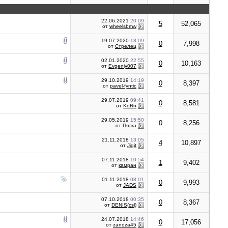
22.06.2021
20:09
5
52,065
от
wheelsbmw
19.07.2020
18:09
0
7,998
от
Стрелец
02.01.2020
22:55
0
10,163
от
Evgeniy007
29.10.2019
14:19
0
8,397
от
pavel-fyntic
29.07.2019
09:41
0
8,581
от
KoRn
29.05.2019
15:50
0
8,256
от
Пятка
21.11.2018
13:05
4
10,897
от
Jigit
07.11.2018
10:54
1
9,402
от
камран
01.11.2018
08:01
0
9,993
от
JADS
07.10.2018
00:35
0
8,367
от
DENIS(csl)
24.07.2018
14:46
0
17,056
от
zanoza45