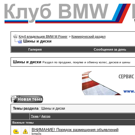
Клуб владельцев BMW M Power
>
Коммерческий раздел
Шины и диски
Галерея
Сообщения за день
Шины и диски
Раздел по продаже, покупке и обмену колес, дисков и шины
Темы раздела
: Шины и диски
Тема
/
Автор
Важные темы
ВНИМАНИЕ! Порядок размещения объявлений
bmw3s