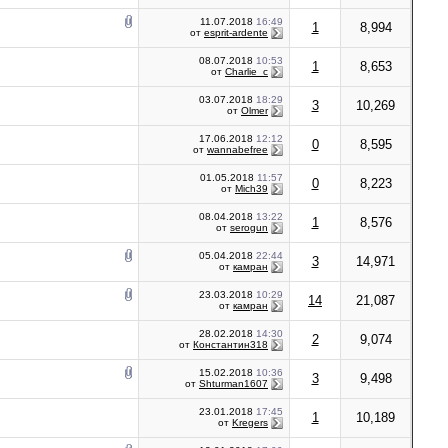
11.07.2018
16:49
1
8,994
от
esprit-ardente
08.07.2018
10:53
1
8,653
от
Charlie_c
03.07.2018
18:29
3
10,269
от
Olmer
17.06.2018
12:12
0
8,595
от
wannabefree
01.05.2018
11:57
0
8,223
от
Mich39
08.04.2018
13:22
1
8,576
от
serogun
05.04.2018
22:44
3
14,971
от
камран
23.03.2018
10:29
14
21,087
от
камран
28.02.2018
14:30
2
9,074
от
Константин318
15.02.2018
10:36
3
9,498
от
Shturman1607
23.01.2018
17:45
1
10,189
от
Kregers