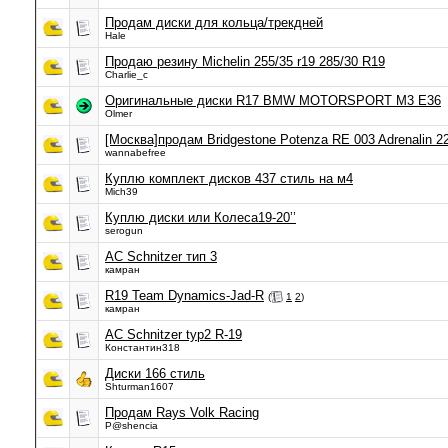
Продам диски для кольца/трекдней
Hale
Продаю резину Michelin 255/35 r19 285/30 R19
Charlie_c
Оригинальные диски R17 BMW MOTORSPORT M3 E36
Olmer
[Москва]продам Bridgestone Potenza RE 003 Adrenalin 2
wannabefree
Куплю комплект дисков 437 стиль на м4
Mich39
Куплю диски или Колеса19-20’’
serogun
AC Schnitzer тип 3
камран
R19 Team Dynamics-Jad-R
(
1
2
)
камран
AC Schnitzer typ2 R-19
Константин318
Диски 166 стиль
Shturman1607
Продам Rays Volk Racing
P@shencia