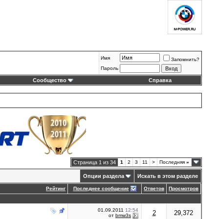
Имя
Запомнить?
Пароль
Сообщество
Справка
Страница 1 из 34
1
2
3
11
>
Последняя
»
Опции раздела
Искать в этом разделе
Рейтинг
Последнее сообщение
Ответов
Просмотров
01.09.2011
12:54
2
29,372
от
bmw3s