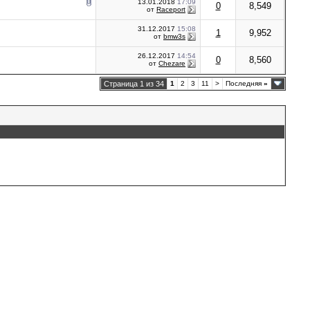
13.01.2018
17:09
0
8,549
от
Raceport
31.12.2017
15:08
1
9,952
от
bmw3s
26.12.2017
14:54
0
8,560
от
Chezare
Страница 1 из 34
1
2
3
11
>
Последняя
»