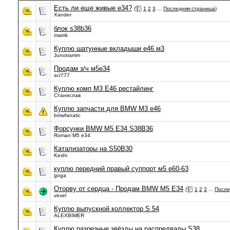
Есть ли еще живые е34?
(
1
2
3
...
Последняя страница
)
Xander
блок s38b36
matrik
Куплю шатунные вкладыши е46 м3
Junotramm
Продам з/ч м5е34
scr777
Куплю комп M3 E46 рестайлинг
Станислав
Куплю запчасти для BMW M3 e46
bmwfanatic
Форсунки BMW M5 E34 S38B36
Roman M5 e34
Катализаторы на S50B30
Keshi
куплю передний правый суппорт м5 е60-63
goga
Оторву от сердца - Продам BMW M5 E34
(
1
2
3
...
После
vexel
Куплю выпускной коллектор S 54
ALEXBIMER
Куплю разрезные звёзды на распредвалы S38