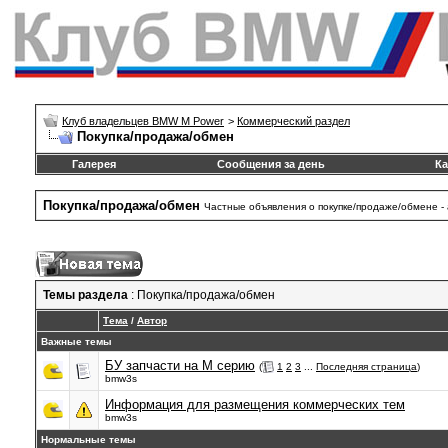
Клуб владельцев BMW M Power
>
Коммерческий раздел
Покупка/продажа/обмен
Галерея
Сообщения за день
Ка
Покупка/продажа/обмен
Частные объявления о покупке/продаже/обмене - 
Темы раздела
: Покупка/продажа/обмен
Тема
/
Автор
Важные темы
БУ запчасти на М серию
(
1
2
3
...
Последняя страница
)
bmw3s
Информация для размещения коммерческих тем
bmw3s
Нормальные темы