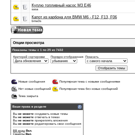
Куплю топливный насос М3 Е46
sasa
Капот из карбона для BMW M6 - F12, F13, F06
bmw3s
Опции просмотра
Показаны темы с 1 по 25 из 7432
Критерий сортировки
Порядок отображения
Показать
Новые сообщения
Популярная тема с новыми сообщениями
Нет новых сообщений
Популярная тема без новых сообщений
Тема закрыта
Ваши права в разделе
Вы
не можете
создавать новые темы
Вы
не можете
отвечать в темах
Вы
не можете
прикреплять вложения
Вы
не можете
редактировать свои сообщения
BB коды
Вкл.
Смайлы
Вкл.