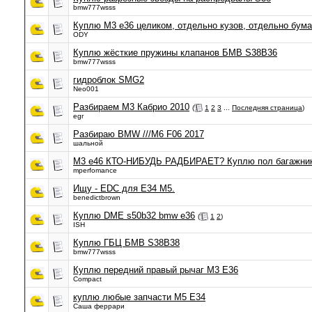
bmw777wsss
Куплю М3 е36 целиком, отдельно кузов, отдельно бума
ODY
Куплю жёсткие пружины клапанов БМВ S38B36
bmw777wsss
гидроблок SMG2
Neo001
Разбираем M3 Кабрио 2010
(
1
2
3
...
Последняя страница
)
egr
Разбираю BMW ///M6 F06 2017
шальной
M3 e46 КТО-НИБУДЬ РАДБИРАЕТ? Куплю пол багажни
mperfomance
Ищу - EDC для E34 M5.
benedictbrown
Куплю DME s50b32 bmw e36
(
1
2
)
ISH
Куплю ГБЦ БМВ S38B38
bmw777wsss
Куплю передний правый рычаг M3 E36
Compact
куплю любые запчасти М5 Е34
Саша феррари