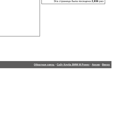
Эта страница была посещена
2,836
раз
Обратная связь
-
Сайт Клуба BMW M Power
-
Архив
-
Вверх