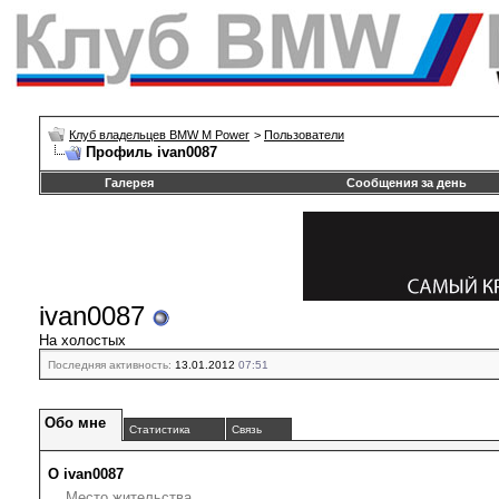
Клуб владельцев BMW M Power
>
Пользователи
Профиль ivan0087
Галерея
Сообщения за день
ivan0087
На холостых
Последняя активность:
13.01.2012
07:51
Обо мне
Статистика
Связь
О ivan0087
Место жительства