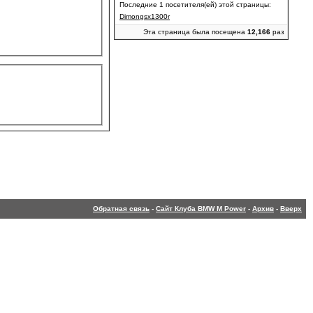
Последние 1 посетителя(ей) этой страницы:
Dimongsx1300r
Эта страница была посещена
12,166
раз
Обратная связь
-
Сайт Клуба BMW M Power
-
Архив
-
Вверх