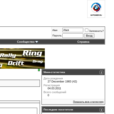
Имя
Запомнить?
Пароль
Сообщество
Справка
Мини-статистика
Дата рождения
27 December 1983 (42)
Регистрация
04.03.2011
Всего сообщений
0
Показать всю статистику
Последние посетители