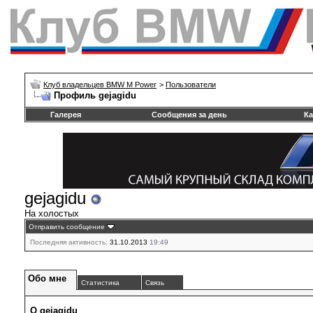
Клуб владельцев BMW M Power
>
Пользователи
Профиль gejagidu
Галерея
Сообщения за день
Ка
gejagidu
На холостых
Отправить сообщение
Последняя активность:
31.10.2013
19:49
Обо мне
Статистика
Связь
О gejagidu