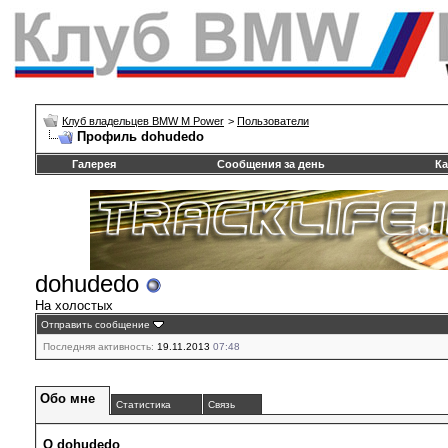
Клуб владельцев BMW M Power
>
Пользователи
Профиль dohudedo
Галерея
Сообщения за день
Ка
dohudedo
На холостых
Отправить сообщение
Последняя активность:
19.11.2013
07:48
Обо мне
Статистика
Связь
О dohudedo