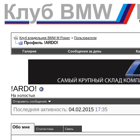
Клуб владельцев BMW M Power
>
Пользователи
Профиль !ARDO!
Галерея
Сообщения за день
Ка
!ARDO!
На холостых
Отправить сообщение
Последняя активность:
04.02.2015
17:35
Обо мне
Статистика
Связь