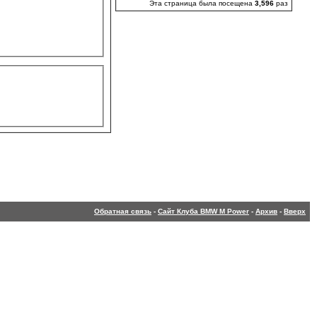
Эта страница была посещена
3,596
раз
Обратная связь
-
Сайт Клуба BMW M Power
-
Архив
-
Вверх