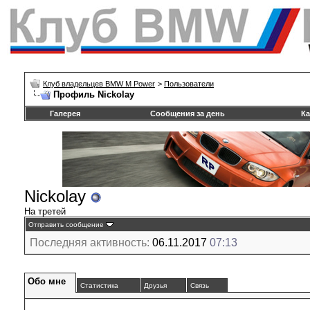
Клуб владельцев BMW M Power
>
Пользователи
Профиль Nickolay
Галерея
Сообщения за день
Ка
Nickolay
На третей
Отправить сообщение
Последняя активность:
06.11.2017
07:13
Обо мне
Статистика
Друзья
Связь