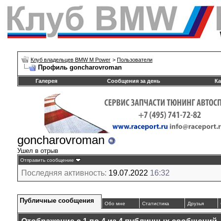
Клуб владельцев BMW M Power
>
Пользователи
Профиль goncharovroman
Галерея
Сообщения за день
Ка
goncharovroman
Ушел в отрыв
Отправить сообщение
Последняя активность:
19.07.2022
16:32
Публичные сообщения
Обо мне
Статистика
Друзья