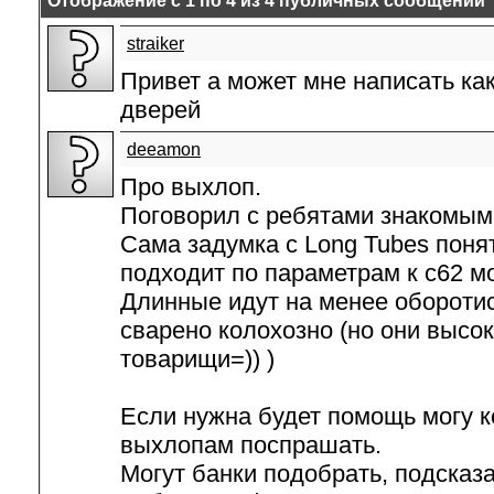
Отображение с 1 по
4
из
4
публичных сообщений
straiker
Привет а может мне написать ка
дверей
deeamon
Про выхлоп.
Поговорил с ребятами знакомым
Сама задумка с Long Tubes понят
подходит по параметрам к с62 мо
Длинные идут на менее оборотис
сварено колохозно (но они выс
товарищи=)) )
Если нужна будет помощь могу к
выхлопам поспрашать.
Могут банки подобрать, подсказа