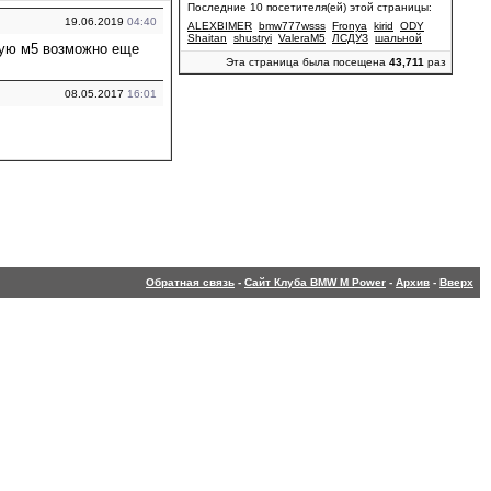
Последние 10 посетителя(ей) этой страницы:
19.06.2019
04:40
ALEXBIMER
bmw777wsss
Fronya
kirid
ODY
Shaitan
shustryi
ValeraM5
ЛСДУЗ
шальной
ирую м5 возможно еще
Эта страница была посещена
43,711
раз
08.05.2017
16:01
Обратная связь
-
Сайт Клуба BMW M Power
-
Архив
-
Вверх