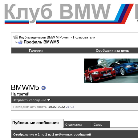
Клуб владельцев BMW M Power
>
Пользователи
Профиль BMWM5
Галерея
Сообщения за день
BMWM5
На третей
Отправить сообщение
Последняя активность:
10.02.2022
21:03
Публичные сообщения
Статистика
Связь
Отображение с 1 по
2
из
2
публичных сообщений