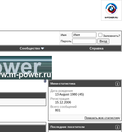
Имя
Запомнить?
Пароль
Сообщество
Справка
Мини-статистика
Дата рождения
13 August 1980 (45)
Регистрация
15.12.2006
Всего сообщений
801
Показать всю статистику
Последние посетители