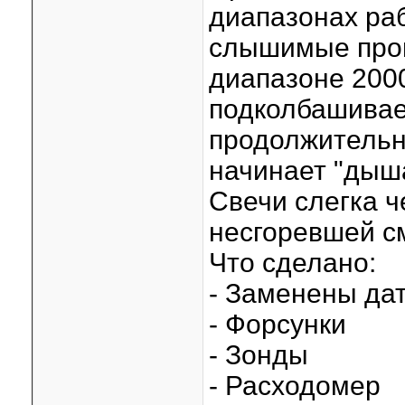
диапазонах раб
слышимые проп
диапазоне 200
подколбашивае
продолжительн
начинает "дыша
Свечи слегка ч
несгоревшей с
Что сделано:
- Заменены да
- Форсунки
- Зонды
- Расходомер