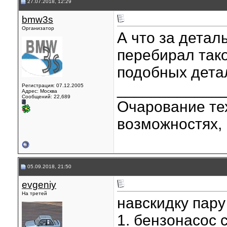
27.07.2018, 12:29
bmw3s
Организатор
А что за детал
перебирал тако
подобных дета
____________
Регистрация: 07.12.2005
Адрес: Москва
Сообщений: 22,689
Очарование тех
возможностях, 
05.09.2018, 21:50
evgeniy
На третей
навскидку пару
1. бензонасос 