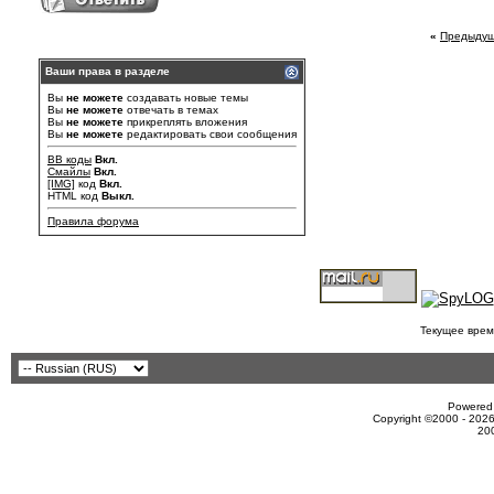
«
Предыдущ
Ваши права в разделе
Вы
не можете
создавать новые темы
Вы
не можете
отвечать в темах
Вы
не можете
прикреплять вложения
Вы
не можете
редактировать свои сообщения
BB коды
Вкл.
Смайлы
Вкл.
[IMG]
код
Вкл.
HTML код
Выкл.
Правила форума
Текущее врем
Powered 
Copyright ©2000 - 2026
20