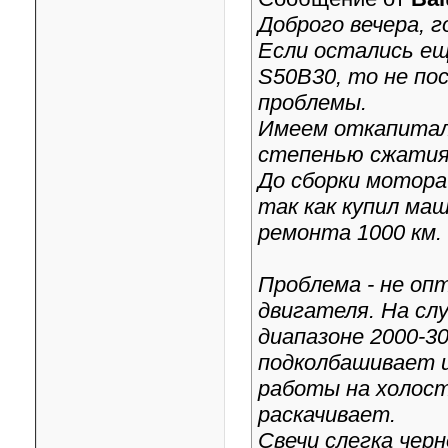
Доброго вечера, г
Если остались ещ
S50B30, то не по
проблемы.
Имеем откапитал
степенью сжатия 
До сборки мотора
так как купил ма
ремонта 1000 км.
Проблема - не оп
двигателя. На сл
диапазоне 2000-3
подколбашивает 
работы на холос
раскачивает.
Свечи слегка чер