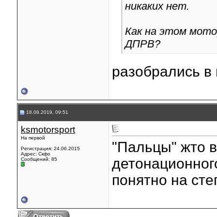
никаких нет.
Как на этом мот
ДПРВ?
разобрались в
18.08.2019, 09:51
ksmotorsport
На первой
"Пальцы" жто в
Регистрация: 24.06.2015
Адрес: Скфо
детонационног
Сообщений: 85
понятно на степ