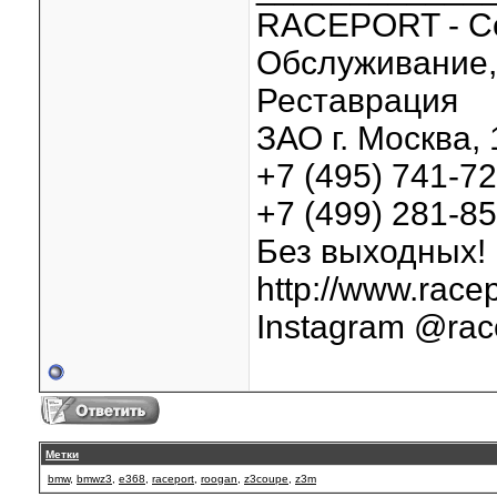
RACEPORT - С
Обслуживание, 
Реставрация
ЗАО г. Москва, 
+7 (495) 741-7
+7 (499) 281-8
Без выходных!
http://www.racep
Instagram @rac
Метки
bmw
,
bmwz3
,
e368
,
raceport
,
roogan
,
z3coupe
,
z3m