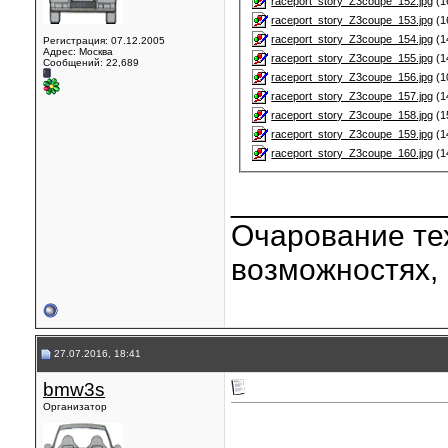
raceport_story_Z3coupe_152.jpg
(1
raceport_story_Z3coupe_153.jpg
(1
raceport_story_Z3coupe_154.jpg
(1
Регистрация: 07.12.2005
Адрес: Москва
raceport_story_Z3coupe_155.jpg
(1
Сообщений: 22,689
raceport_story_Z3coupe_156.jpg
(1
raceport_story_Z3coupe_157.jpg
(1
raceport_story_Z3coupe_158.jpg
(1
raceport_story_Z3coupe_159.jpg
(1
raceport_story_Z3coupe_160.jpg
(1
____________
Очарование тех
возможностях, 
27.07.2016, 18:41
bmw3s
Организатор