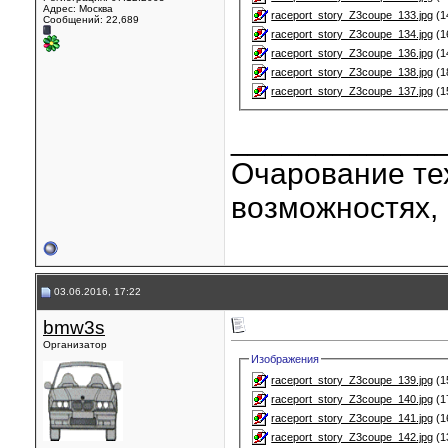
Адрес: Москва
raceport_story_Z3coupe_133.jpg
(1
Сообщений: 22,689
raceport_story_Z3coupe_134.jpg
(1
raceport_story_Z3coupe_136.jpg
(1
raceport_story_Z3coupe_138.jpg
(1
raceport_story_Z3coupe_137.jpg
(1
____________
Очарование тех
возможностях, 
03.06.2016, 17:22
bmw3s
Организатор
Изображения
raceport_story_Z3coupe_139.jpg
(1
raceport_story_Z3coupe_140.jpg
(1
raceport_story_Z3coupe_141.jpg
(1
raceport_story_Z3coupe_142.jpg
(1