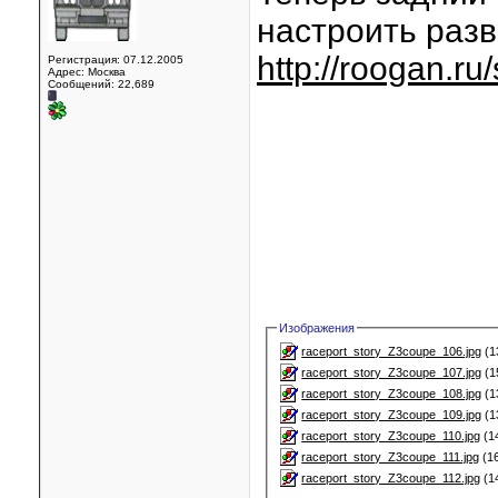
настроить раз
http://roogan.ru
Регистрация: 07.12.2005
Адрес: Москва
Сообщений: 22,689
Изображения
raceport_story_Z3coupe_106.jpg
(1
raceport_story_Z3coupe_107.jpg
(1
raceport_story_Z3coupe_108.jpg
(1
raceport_story_Z3coupe_109.jpg
(1
raceport_story_Z3coupe_110.jpg
(1
raceport_story_Z3coupe_111.jpg
(16
raceport_story_Z3coupe_112.jpg
(1