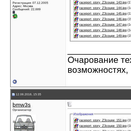
raceport_story_Z3coupe_143.jpg
(1
Регистрация: 07.12.2005
Адрес: Москва
raceport_story_Z3coupe_144.jpg
(1
Сообщений: 22,689
raceport_story_Z3coupe_145.jpg
(1
raceport_story_Z3coupe_146.jpg
(1
raceport_story_Z3coupe_147.jpg
(1
raceport_story_Z3coupe_148.jpg
(1
raceport_story_Z3coupe_149.jpg
(1
____________
Очарование тех
возможностях, 
12.06.2016, 15:35
bmw3s
Организатор
Изображения
raceport_story_Z3coupe_151.jpg
(1
raceport_story_Z3coupe_150.jpg
(1