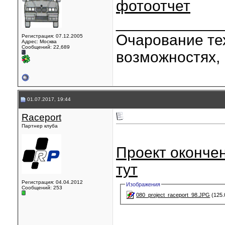
фотоотчет
____________
Очарование тех
Регистрация: 07.12.2005
Адрес: Москва
Сообщений: 22,689
возможностях, 
01.07.2017, 19:44
Raceport
Партнер клуба
Проект оконче
тут
Регистрация: 04.04.2012
Изображения
Сообщений: 253
080_project_raceport_98.JPG
(125.
____________