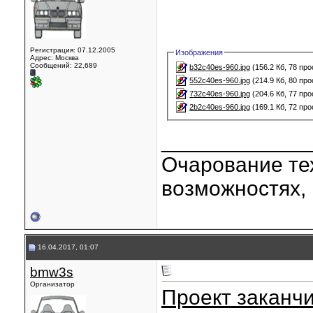
Регистрация: 07.12.2005
Изображения
Адрес: Москва
Сообщений: 22,689
b32c40es-960.jpg
(156.2 Кб, 78 пр
552c40es-960.jpg
(214.9 Кб, 80 пр
732c40es-960.jpg
(204.6 Кб, 77 пр
2b2c40es-960.jpg
(169.1 Кб, 72 пр
____________
Очарование тех
возможностях, 
16.04.2017, 01:07
bmw3s
Организатор
Проект заканчи