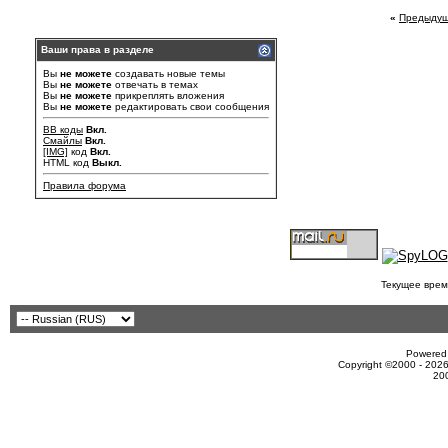
«
Предыдущ
Ваши права в разделе
Вы
не можете
создавать новые темы
Вы
не можете
отвечать в темах
Вы
не можете
прикреплять вложения
Вы
не можете
редактировать свои сообщения
BB коды
Вкл.
Смайлы
Вкл.
[IMG]
код
Вкл.
HTML код
Выкл.
Правила форума
Текущее врем
Powered 
Copyright ©2000 - 2026
20