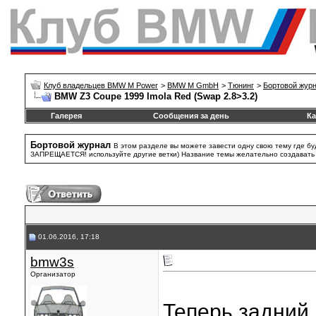
Клуб владельцев BMW M Power
>
BMW M GmbH
>
Тюнинг
>
Бортовой жур
BMW Z3 Coupe 1999 Imola Red (Swap 2.8>3.2)
Галерея
Сообщения за день
Ка
Бортовой журнал
В этом разделе вы можете завести одну свою тему где бу
ЗАПРЕЩАЕТСЯ! используйте другие ветки) Название темы желательно создавать та
01.06.2016, 17:18
bmw3s
Организатор
Теперь задний